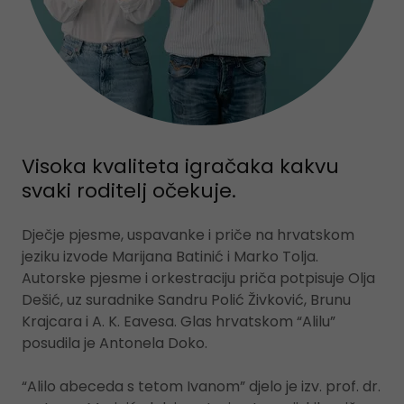
Visoka kvaliteta igračaka kakvu
svaki roditelj očekuje.
Dječje pjesme, uspavanke i priče na hrvatskom
jeziku izvode Marijana Batinić i Marko Tolja.
Autorske pjesme i orkestraciju priča potpisuje Olja
Dešić, uz suradnike Sandru Polić Živković, Brunu
Krajcara i A. K. Eavesa. Glas hrvatskom “Alilu”
posudila je Antonela Doko.
“Alilo abeceda s tetom Ivanom” djelo je izv. prof. dr.