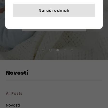
Naruči odmah
Registracija kupca
Uputstva za upotrebu
Novosti
All Posts
Novosti