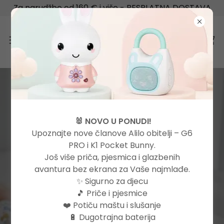
Za narudžbe od 160 € i više - BESPLATNA DOSTAVA
+385.72370370
🐰 NOVO U PONUDI!
Upoznajte nove članove Alilo obitelji – G6
PRO i K1 Pocket Bunny.
alilo
Još više priča, pjesmica i glazbenih
avantura bez ekrana za Vaše najmlađe.
✨ Sigurno za djecu
Registracijom osiguravate
🎵 Priče i pjesmice
besplatni pristup novom sadržaju.
❤️ Potiču maštu i slušanje
🔋 Dugotrajna baterija