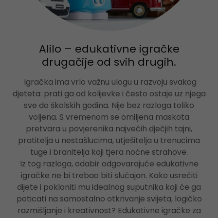
Alilo – edukativne igračke
drugačije od svih drugih.
Igračka ima vrlo važnu ulogu u razvoju svakog
djeteta: prati ga od kolijevke i često ostaje uz njega
sve do školskih godina. Nije bez razloga toliko
voljena. S vremenom se omiljena maskota
pretvara u povjerenika najvećih dječjih tajni,
pratitelja u nestašlucima, utješitelja u trenucima
tuge i branitelja koji tjera noćne strahove.
Iz tog razloga, odabir odgovarajuće edukativne
igračke ne bi trebao biti slučajan. Kako usrećiti
dijete i pokloniti mu idealnog suputnika koji će ga
poticati na samostalno otkrivanje svijeta, logičko
razmišljanje i kreativnost? Edukativne igračke za