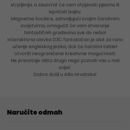
strpljenja, a zauzvrat će vam otpjevati pjesmu ili
ispričati bajku.
Magnetne kockice, zahvaljujući svojim čarobnim
svojstvima, omogućit će vam stvaranje
fantastičnih građevina sve do neba!
Interaktivna olovka D3C fantastičan je alat za rano
učenje engleskog jezika, dok će čarobni tablet
otvoriti neograničene kreativne mogućnosti.
Ne preostaje ništa drugo nego pozvati vas u naš
svijet.
Dobro došli u Alilo Hrvatska!
Naručite odmah