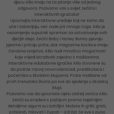
djecu Alilo imaju na ta pitanja više od jednog
odgovora. Pozivamo vas u svijet zečića i
interaktivnih igračaka!
Upoznajte interaktivne uređaje koji ne samo da
uče i zabavljaju, već nude još mnogo toga. Alilo je
nezamjenjiv suputnik spreman za ostvarivanje svih
dječjih ideja. Zečići Baby i Honey Bunny pjevaju
pjesme i pričaju priče, dok magnetne kockice imaju
čarobna svojstva. Alilo nudi mnoštvo mogućnosti
koje vrijedi istraživati zajedno s mališanima.
Interaktivne edukativne igračke Alilo stvorene su
da podrže razvoj novorođenčadi, predškolaca i
početnika u školskim klupama. Prate mališane od
prvih trenutaka života pa sve do sjedenja u školskoj
klupi.
Pozivamo vas da upoznate cijelu obitelj zečića Alilo.
Zečići su izrađeni s pažnjom prema najsitnijim
detaljima: sigurni su i izdržljivi. Možete ih grliti, gristi,
pritiskati, milovati i čupati – izdržat će sve s puno