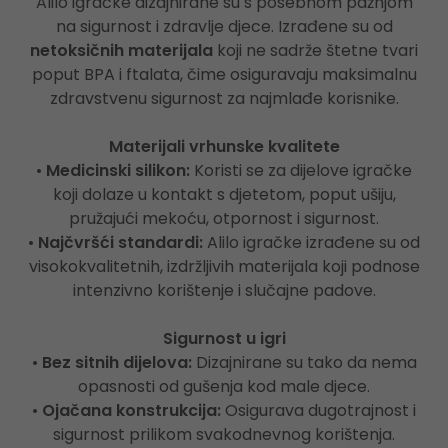
Alilo igračke dizajnirane su s posebnom pažnjom
na sigurnost i zdravlje djece. Izrađene su od
netoksičnih materijala
koji ne sadrže štetne tvari
poput BPA i ftalata, čime osiguravaju maksimalnu
zdravstvenu sigurnost za najmlađe korisnike.
Materijali vrhunske kvalitete
•
Medicinski silikon:
Koristi se za dijelove igračke
koji dolaze u kontakt s djetetom, poput ušiju,
pružajući mekoću, otpornost i sigurnost.
•
Najčvršći standardi:
Alilo igračke izrađene su od
visokokvalitetnih, izdržljivih materijala koji podnose
intenzivno korištenje i slučajne padove.
Sigurnost u igri
•
Bez sitnih dijelova:
Dizajnirane su tako da nema
opasnosti od gušenja kod male djece.
•
Ojačana konstrukcija:
Osigurava dugotrajnost i
sigurnost prilikom svakodnevnog korištenja.