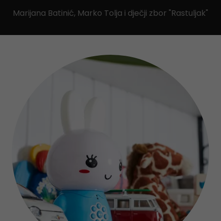
Marijana Batinić, Marko Tolja i dječji zbor "Rastuljak"