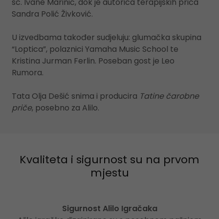
sc. Ivane Marinić, dok je autorica terapijskih priča
Sandra Polić Živković.
U izvedbama također sudjeluju: glumačka skupina
“Loptica”, polaznici Yamaha Music School te
Kristina Jurman Ferlin. Poseban gost je Leo
Rumora.
Tata Olja Dešić snima i producira
Tatine čarobne
priče
, posebno za Alilo.
Kvaliteta i sigurnost su na prvom
mjestu
Sigurnost Alilo Igračaka