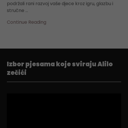
podržali rani razvoj vaše djece kroz igru, glazbu i
stručne ...
Continue Reading
Izbor pjesama koje sviraju Alilo
zečići